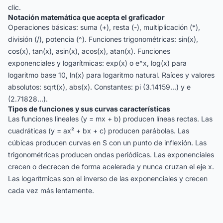
clic.
Notación matemática que acepta el graficador
Operaciones básicas: suma (+), resta (-), multiplicación (*),
división (/), potencia (^). Funciones trigonométricas: sin(x),
cos(x), tan(x), asin(x), acos(x), atan(x). Funciones
exponenciales y logarítmicas: exp(x) o e^x, log(x) para
logaritmo base 10, ln(x) para logaritmo natural. Raíces y valores
absolutos: sqrt(x), abs(x). Constantes: pi (3.14159...) y e
(2.71828...).
Tipos de funciones y sus curvas características
Las funciones lineales (y = mx + b) producen líneas rectas. Las
cuadráticas (y = ax² + bx + c) producen parábolas. Las
cúbicas producen curvas en S con un punto de inflexión. Las
trigonométricas producen ondas periódicas. Las exponenciales
crecen o decrecen de forma acelerada y nunca cruzan el eje x.
Las logarítmicas son el inverso de las exponenciales y crecen
cada vez más lentamente.