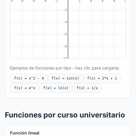
Ejemplos de funciones por tipo - haz clic para cargarla:
f(x) =
x^2 - 4
f(x) =
sin(x)
f(x) =
2*x + 1
f(x) =
e^x
f(x) =
ln(x)
f(x) =
1/x
Funciones por curso universitario
Función lineal