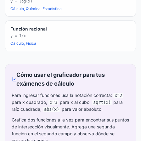
y = log(x)
Cálculo, Química, Estadística
Función racional
y = 1/x
Cálculo, Física
Cómo usar el graficador para tus
exámenes de cálculo
Para ingresar funciones usa la notación correcta:
x^2
para x cuadrado,
para x al cubo,
para
x^3
sqrt(x)
raíz cuadrada,
para valor absoluto.
abs(x)
Grafica dos funciones a la vez para encontrar sus puntos
de intersección visualmente. Agrega una segunda
función en el segundo campo y observa dónde se
cruzan las curvas.