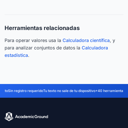
Herramientas relacionadas
Para operar valores usa la
Calculadora científica
, y
para analizar conjuntos de datos la
Calculadora
estadística
.
tuito
Sin registro requerido
Tu texto no sale de tu dispositivo
+40 herramientas d