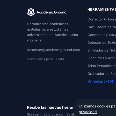
HERRAMIENTA
Corrector Ortogra
Herramientas academicas
Calculadora de N
gratuitas para estudiantes
universitarios de America Latina
Generador Citas 
y Espana.
Detector de Texto
📧
contact@academicground.com
Simulador de Not
Sinonimos y Ant
Hecho con ♥ para LATAM
Tabla Periodica In
Graficador de Fu
Ver todas (+40) 
Utilizamos cookies pa
Recibe las nuevas herramientas antes que nad
privacidad
.
Sin spam. Solo cuando hay algo nuevo.