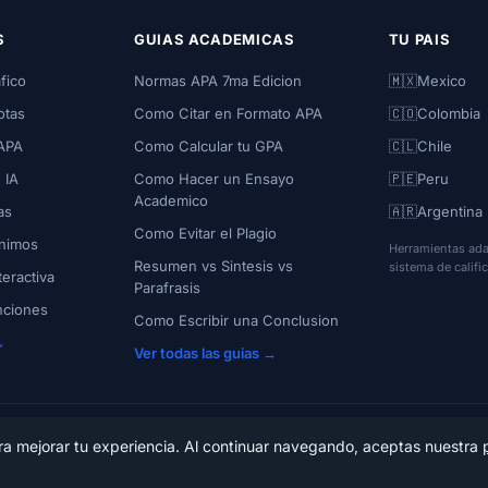
S
GUIAS ACADEMICAS
TU PAIS
fico
Normas APA 7ma Edicion
🇲🇽
Mexico
otas
Como Citar en Formato APA
🇨🇴
Colombia
APA
Como Calcular tu GPA
🇨🇱
Chile
 IA
Como Hacer un Ensayo
🇵🇪
Peru
Academico
as
🇦🇷
Argentina
Como Evitar el Plagio
onimos
Herramientas ada
Resumen vs Sintesis vs
sistema de califi
teractiva
Parafrasis
nciones
Como Escribir una Conclusion
→
Ver todas las guias →
ra mejorar tu experiencia. Al continuar navegando, aceptas nuestra
ie