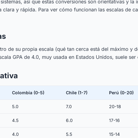
 sistemas, así que estas conversiones son orientativas y la i
a clara y rápida. Para ver cómo funcionan las escalas de ca
as
tro de su propia escala (qué tan cerca está del máximo y d
a escala GPA de 4.0, muy usada en Estados Unidos, suele se
ativa
Colombia (0-5)
Chile (1-7)
Perú (0-20)
5.0
7.0
20-18
4.5
6.0
17-16
4.0
5.5
15-14