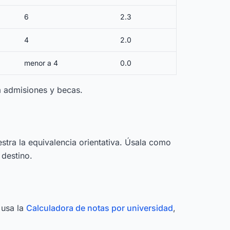
6
2.3
4
2.0
menor a 4
0.0
a admisiones y becas.
estra la equivalencia orientativa. Úsala como
 destino.
 usa la
Calculadora de notas por universidad
,