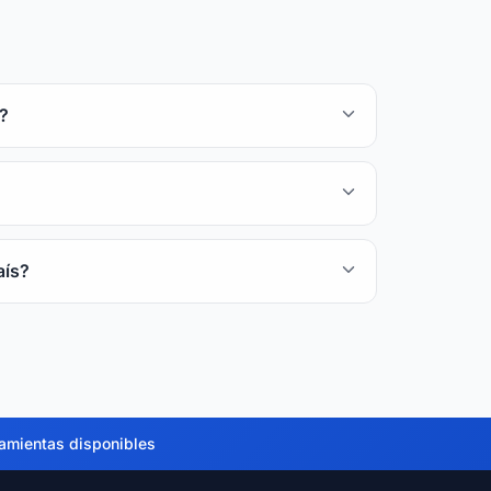
s?
aís?
amientas disponibles