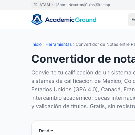
Saltar al contenido principal
🌎
LATAM
|
Sobre Nosotros
|
Guias
|
Sitemap
E
Inicio
Herramientas
Convertidor de Notas entre P
Convertidor de not
Convierte tu calificación de un sistema 
sistemas de calificación de México, Col
Estados Unidos (GPA 4.0), Canadá, Franc
intercambio académico, becas internacio
y validación de títulos. Gratis, sin registr
Desde: